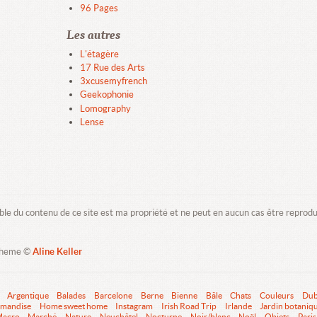
96 Pages
Les autres
L'étagère
17 Rue des Arts
3xcusemyfrench
Geekophonie
Lomography
Lense
ble du contenu de ce site est ma propriété et ne peut en aucun cas être reprod
Theme ©
Aline Keller
Argentique
Balades
Barcelone
Berne
Bienne
Bâle
Chats
Couleurs
Dub
mandise
Home sweet home
Instagram
Irish Road Trip
Irlande
Jardin botaniq
acro
Marché
Nature
Neuchâtel
Nocturne
Noir/blanc
Noël
Objets
Paris