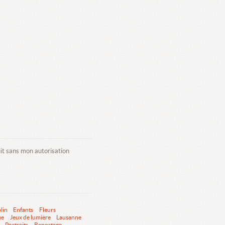
uit sans mon autorisation
lin
Enfants
Fleurs
ue
Jeux de lumière
Lausanne
Portraits
Reportage