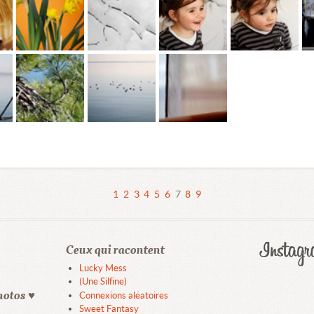
1
2
3
4
5
6
7
8
9
Ceux qui racontent
Lucky Mess
(Une Silfine)
hotos ♥
Connexions aléatoires
Sweet Fantasy