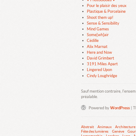
Pour le plaisir des yeux
Plastique & Porcelaine
Shoot them up!
Sense & Sensibility
Mind Games
Some[wh]air
Cédille
Alix Marnat
Here and Now
David Grimbert
3191 Miles Apart
Lingered Upon
Cindy Loughridge
Sauf mention contraire, l'ensem
préalable.
Powered by
WordPress
| 
Abstrait
Animaux
Architecture
Fête des lumières
Genève
Gour
Lomographie
Londres
Lyon
M