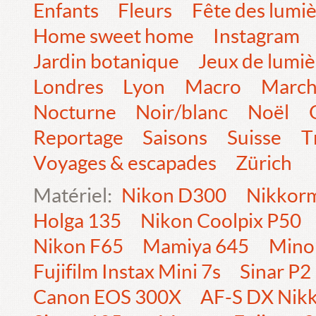
Enfants
Fleurs
Fête des lumi
Home sweet home
Instagram
Jardin botanique
Jeux de lumiè
Londres
Lyon
Macro
Marc
Nocturne
Noir/blanc
Noël
Reportage
Saisons
Suisse
T
Voyages & escapades
Zürich
Matériel:
Nikon D300
Nikkorm
Holga 135
Nikon Coolpix P50
Nikon F65
Mamiya 645
Mino
Fujifilm Instax Mini 7s
Sinar P2
Canon EOS 300X
AF-S DX Nik