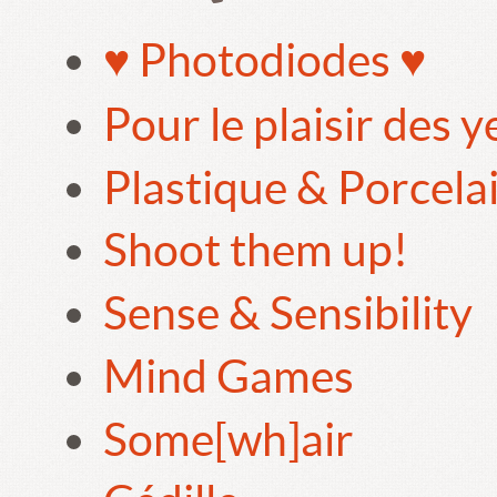
♥ Photodiodes ♥
Pour le plaisir des 
Plastique & Porcela
Shoot them up!
Sense & Sensibility
Mind Games
Some[wh]air