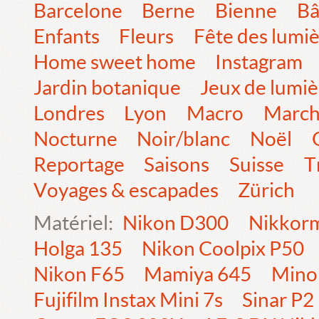
Barcelone
Berne
Bienne
Bâ
Enfants
Fleurs
Fête des lumi
Home sweet home
Instagram
Jardin botanique
Jeux de lumiè
Londres
Lyon
Macro
Marc
Nocturne
Noir/blanc
Noël
Reportage
Saisons
Suisse
T
Voyages & escapades
Zürich
Matériel:
Nikon D300
Nikkorm
Holga 135
Nikon Coolpix P50
Nikon F65
Mamiya 645
Mino
Fujifilm Instax Mini 7s
Sinar P2