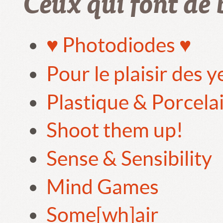
Ceux qui font de 
♥ Photodiodes ♥
Pour le plaisir des 
Plastique & Porcela
Shoot them up!
Sense & Sensibility
Mind Games
Some[wh]air