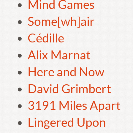
Mind Games
Some[wh]air
Cédille
Alix Marnat
Here and Now
David Grimbert
3191 Miles Apart
Lingered Upon