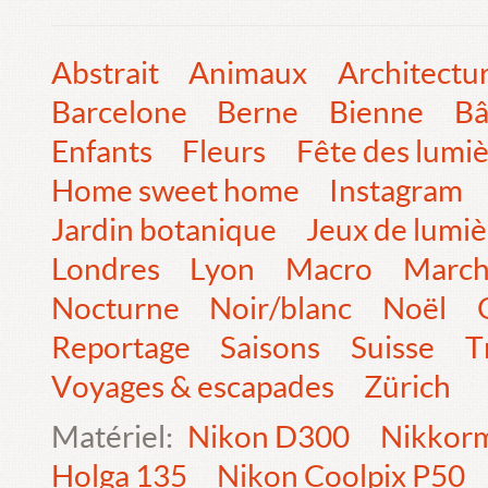
Abstrait
Animaux
Architectu
Barcelone
Berne
Bienne
Bâ
Enfants
Fleurs
Fête des lumi
Home sweet home
Instagram
Jardin botanique
Jeux de lumiè
Londres
Lyon
Macro
Marc
Nocturne
Noir/blanc
Noël
Reportage
Saisons
Suisse
T
Voyages & escapades
Zürich
Matériel:
Nikon D300
Nikkorm
Holga 135
Nikon Coolpix P50