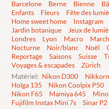
Barcelone
Berne
Bienne
Bâ
Enfants
Fleurs
Fête des lumi
Home sweet home
Instagram
Jardin botanique
Jeux de lumiè
Londres
Lyon
Macro
Marc
Nocturne
Noir/blanc
Noël
Reportage
Saisons
Suisse
T
Voyages & escapades
Zürich
Matériel:
Nikon D300
Nikkorm
Holga 135
Nikon Coolpix P50
Nikon F65
Mamiya 645
Mino
Fujifilm Instax Mini 7s
Sinar P2