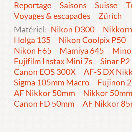
Reportage
Saisons
Suisse
T
Voyages & escapades
Zürich
Matériel:
Nikon D300
Nikkorm
Holga 135
Nikon Coolpix P50
Nikon F65
Mamiya 645
Mino
Fujifilm Instax Mini 7s
Sinar P2
Canon EOS 300X
AF-S DX Nik
Sigma 105mm Macro
Fujinon
AF Nikkor 50mm
Nikkor 50m
Canon FD 50mm
AF Nikkor 8