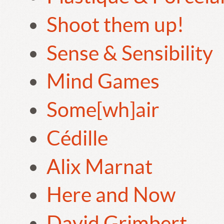
Shoot them up!
Sense & Sensibility
Mind Games
Some[wh]air
Cédille
Alix Marnat
Here and Now
David Grimbert