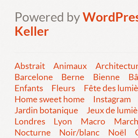
Powered by
WordPre
Keller
Abstrait
Animaux
Architectu
Barcelone
Berne
Bienne
Bâ
Enfants
Fleurs
Fête des lumi
Home sweet home
Instagram
Jardin botanique
Jeux de lumiè
Londres
Lyon
Macro
Marc
Nocturne
Noir/blanc
Noël