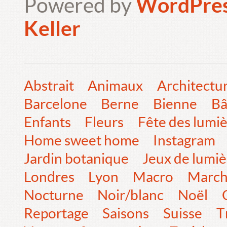
Powered by
WordPre
Keller
Abstrait
Animaux
Architectu
Barcelone
Berne
Bienne
Bâ
Enfants
Fleurs
Fête des lumi
Home sweet home
Instagram
Jardin botanique
Jeux de lumiè
Londres
Lyon
Macro
Marc
Nocturne
Noir/blanc
Noël
Reportage
Saisons
Suisse
T