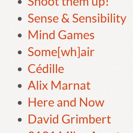
Shoot them up!
Sense & Sensibility
Mind Games
Some[wh]air
Cédille
Alix Marnat
Here and Now
David Grimbert