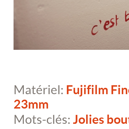
Matériel:
Fujifilm Fi
23mm
Mots-clés:
Jolies bou