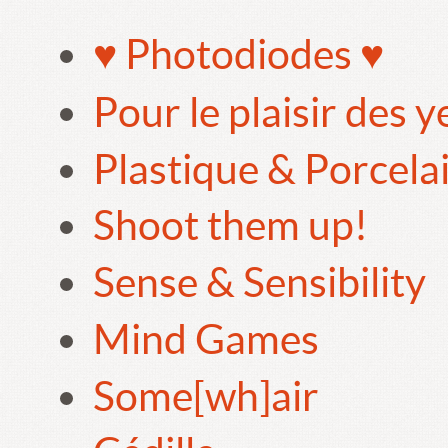
♥ Photodiodes ♥
Pour le plaisir des 
Plastique & Porcela
Shoot them up!
Sense & Sensibility
Mind Games
Some[wh]air