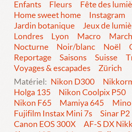
Enfants
Fleurs
Fête des lumi
Home sweet home
Instagram
Jardin botanique
Jeux de lumiè
Londres
Lyon
Macro
Marc
Nocturne
Noir/blanc
Noël
Reportage
Saisons
Suisse
T
Voyages & escapades
Zürich
Matériel:
Nikon D300
Nikkorm
Holga 135
Nikon Coolpix P50
Nikon F65
Mamiya 645
Mino
Fujifilm Instax Mini 7s
Sinar P2
Canon EOS 300X
AF-S DX Nik