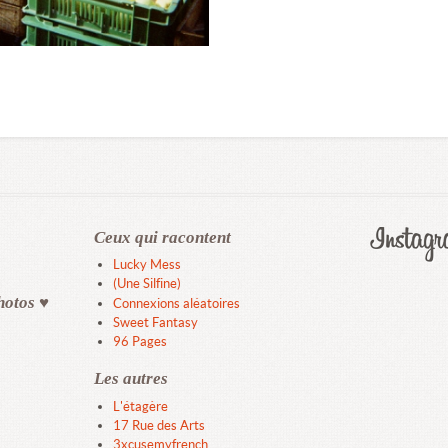
Ceux qui racontent
Lucky Mess
(Une Silfine)
hotos ♥
Connexions aléatoires
Sweet Fantasy
96 Pages
Les autres
L'étagère
17 Rue des Arts
3xcusemyfrench