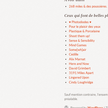
268 miles & des poussières.
Ceux qui font de belles p
♥ Photodiodes ♥
Pour le plaisir des yeux
Plastique & Porcelaine
Shoot them up!
Sense & Sensibility
Mind Games
Some[wh]air
Cédille
Alix Marnat
Here and Now
David Grimbert
3191 Miles Apart
Lingered Upon
Cindy Loughridge
Sauf mention contraire, l'ensem
préalable.
Powered by
WordPress
| 