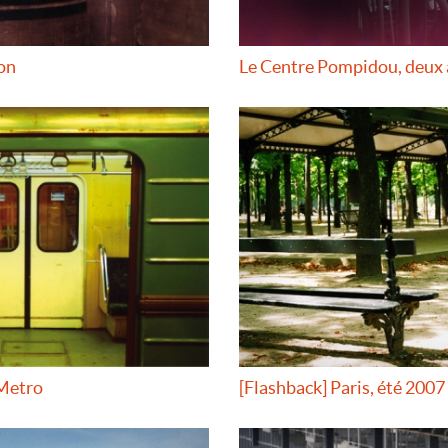
yon
Le Centre Pompidou, deux a
 Metro
[Flashback] Paris, été 2007