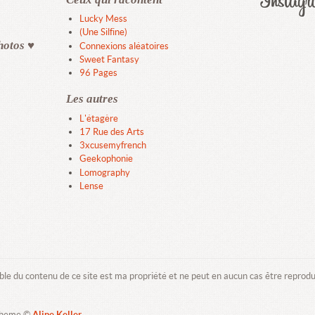
Lucky Mess
(Une Silfine)
hotos ♥
Connexions aléatoires
Sweet Fantasy
96 Pages
Les autres
L'étagère
17 Rue des Arts
3xcusemyfrench
Geekophonie
Lomography
Lense
ble du contenu de ce site est ma propriété et ne peut en aucun cas être reprod
Theme ©
Aline Keller