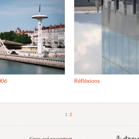
006
Réfléxions
1
2
Ceux qui racontent