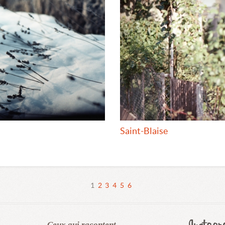
Saint-Blaise
1
2
3
4
5
6
Ceux qui racontent