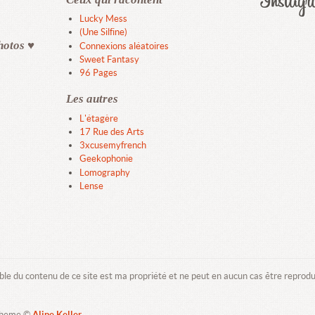
Lucky Mess
(Une Silfine)
hotos ♥
Connexions aléatoires
Sweet Fantasy
96 Pages
Les autres
L'étagère
17 Rue des Arts
3xcusemyfrench
Geekophonie
Lomography
Lense
ble du contenu de ce site est ma propriété et ne peut en aucun cas être reprod
Theme ©
Aline Keller