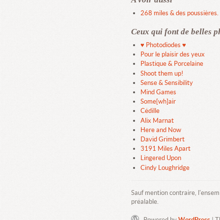
268 miles & des poussières.
Ceux qui font de belles p
♥ Photodiodes ♥
Pour le plaisir des yeux
Plastique & Porcelaine
Shoot them up!
Sense & Sensibility
Mind Games
Some[wh]air
Cédille
Alix Marnat
Here and Now
David Grimbert
3191 Miles Apart
Lingered Upon
Cindy Loughridge
Sauf mention contraire, l'ensem
préalable.
Powered by
WordPress
| 