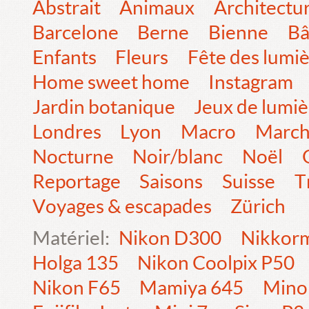
Abstrait
Animaux
Architectu
Barcelone
Berne
Bienne
Bâ
Enfants
Fleurs
Fête des lumi
Home sweet home
Instagram
Jardin botanique
Jeux de lumiè
Londres
Lyon
Macro
Marc
Nocturne
Noir/blanc
Noël
Reportage
Saisons
Suisse
T
Voyages & escapades
Zürich
Matériel:
Nikon D300
Nikkorm
Holga 135
Nikon Coolpix P50
Nikon F65
Mamiya 645
Mino