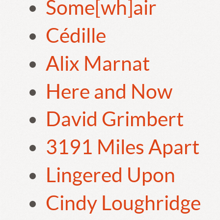
Some[wh]air
Cédille
Alix Marnat
Here and Now
David Grimbert
3191 Miles Apart
Lingered Upon
Cindy Loughridge