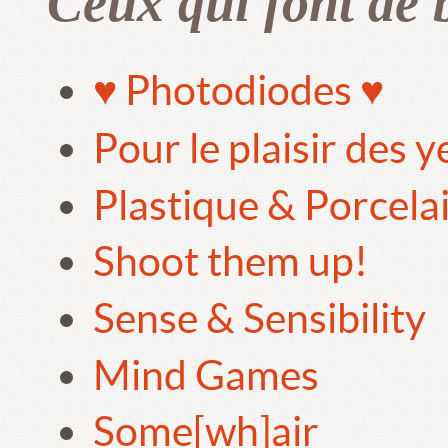
Ceux qui font de 
♥ Photodiodes ♥
Pour le plaisir des 
Plastique & Porcela
Shoot them up!
Sense & Sensibility
Mind Games
Some[wh]air