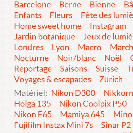
Barcelone
Berne
Bienne
Bâ
Enfants
Fleurs
Fête des lumi
Home sweet home
Instagram
Jardin botanique
Jeux de lumiè
Londres
Lyon
Macro
Marc
Nocturne
Noir/blanc
Noël
Reportage
Saisons
Suisse
T
Voyages & escapades
Zürich
Matériel:
Nikon D300
Nikkorm
Holga 135
Nikon Coolpix P50
Nikon F65
Mamiya 645
Mino
Fujifilm Instax Mini 7s
Sinar P2