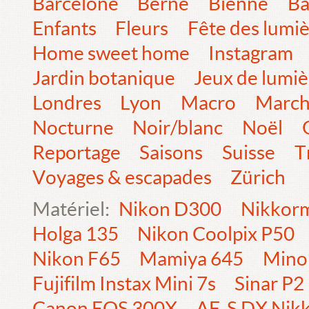
Barcelone
Berne
Bienne
Bâ
Enfants
Fleurs
Fête des lumi
Home sweet home
Instagram
Jardin botanique
Jeux de lumiè
Londres
Lyon
Macro
Marc
Nocturne
Noir/blanc
Noël
Reportage
Saisons
Suisse
T
Voyages & escapades
Zürich
Matériel:
Nikon D300
Nikkorm
Holga 135
Nikon Coolpix P50
Nikon F65
Mamiya 645
Mino
Fujifilm Instax Mini 7s
Sinar P2
Canon EOS 300X
AF-S DX Nik