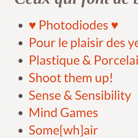
♥ Photodiodes ♥
Pour le plaisir des 
Plastique & Porcela
Shoot them up!
Sense & Sensibility
Mind Games
Some[wh]air