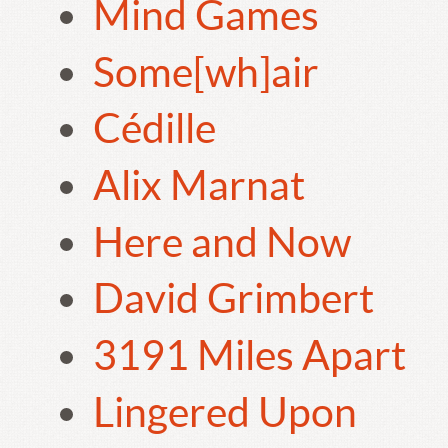
Mind Games
Some[wh]air
Cédille
Alix Marnat
Here and Now
David Grimbert
3191 Miles Apart
Lingered Upon