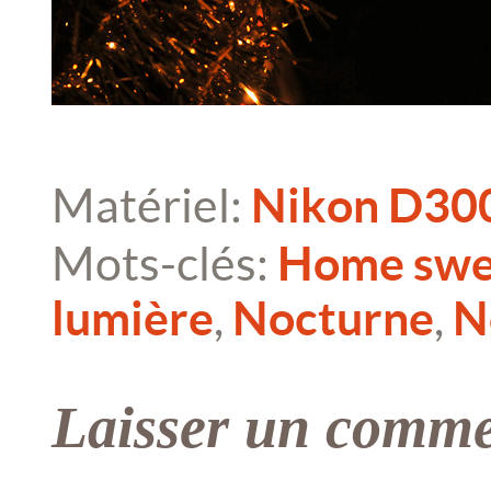
Matériel:
Nikon D30
Mots-clés:
Home swe
lumière
,
Nocturne
,
N
Laisser un comme