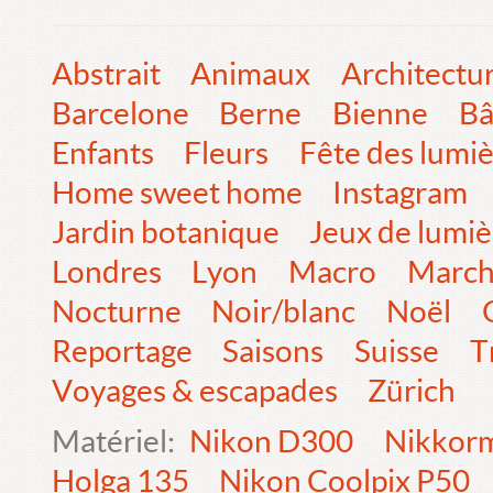
Abstrait
Animaux
Architectu
Barcelone
Berne
Bienne
Bâ
Enfants
Fleurs
Fête des lumi
Home sweet home
Instagram
Jardin botanique
Jeux de lumiè
Londres
Lyon
Macro
Marc
Nocturne
Noir/blanc
Noël
Reportage
Saisons
Suisse
T
Voyages & escapades
Zürich
Matériel:
Nikon D300
Nikkorm
Holga 135
Nikon Coolpix P50