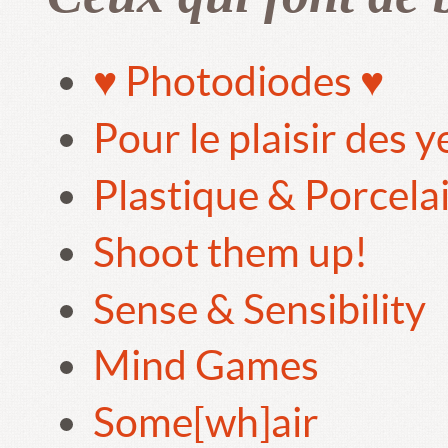
♥ Photodiodes ♥
Pour le plaisir des 
Plastique & Porcela
Shoot them up!
Sense & Sensibility
Mind Games
Some[wh]air