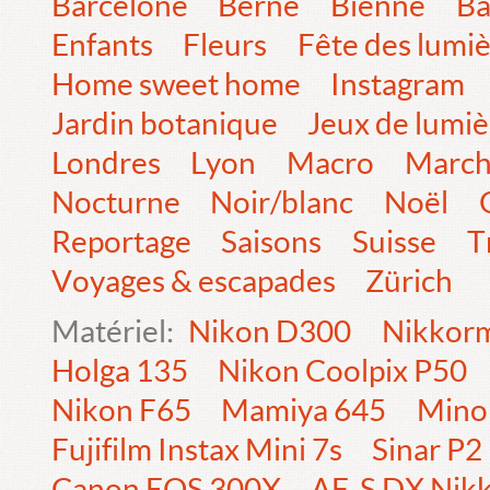
Barcelone
Berne
Bienne
Bâ
Enfants
Fleurs
Fête des lumi
Home sweet home
Instagram
Jardin botanique
Jeux de lumiè
Londres
Lyon
Macro
Marc
Nocturne
Noir/blanc
Noël
Reportage
Saisons
Suisse
T
Voyages & escapades
Zürich
Matériel:
Nikon D300
Nikkorm
Holga 135
Nikon Coolpix P50
Nikon F65
Mamiya 645
Mino
Fujifilm Instax Mini 7s
Sinar P2
Canon EOS 300X
AF-S DX Nik