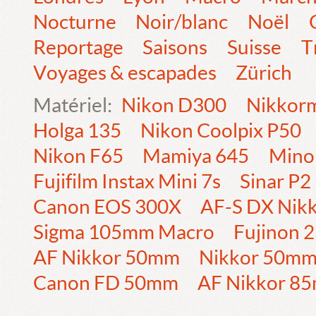
Nocturne
Noir/blanc
Noël
Reportage
Saisons
Suisse
T
Voyages & escapades
Zürich
Matériel:
Nikon D300
Nikkorm
Holga 135
Nikon Coolpix P50
Nikon F65
Mamiya 645
Mino
Fujifilm Instax Mini 7s
Sinar P2
Canon EOS 300X
AF-S DX Nik
Sigma 105mm Macro
Fujinon
AF Nikkor 50mm
Nikkor 50m
Canon FD 50mm
AF Nikkor 8