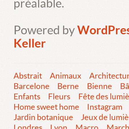
préalable.
Powered by
WordPre
Keller
Abstrait
Animaux
Architectu
Barcelone
Berne
Bienne
Bâ
Enfants
Fleurs
Fête des lumi
Home sweet home
Instagram
Jardin botanique
Jeux de lumiè
Londres
Lyon
Macro
Marc