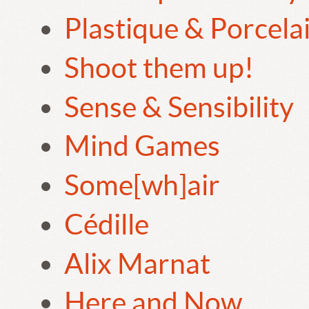
Plastique & Porcela
Shoot them up!
Sense & Sensibility
Mind Games
Some[wh]air
Cédille
Alix Marnat
Here and Now