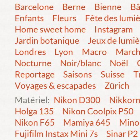
Barcelone
Berne
Bienne
Bâ
Enfants
Fleurs
Fête des lumi
Home sweet home
Instagram
Jardin botanique
Jeux de lumiè
Londres
Lyon
Macro
Marc
Nocturne
Noir/blanc
Noël
Reportage
Saisons
Suisse
T
Voyages & escapades
Zürich
Matériel:
Nikon D300
Nikkorm
Holga 135
Nikon Coolpix P50
Nikon F65
Mamiya 645
Mino
Fujifilm Instax Mini 7s
Sinar P2