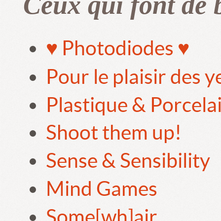
Ceux qui font de 
♥ Photodiodes ♥
Pour le plaisir des 
Plastique & Porcela
Shoot them up!
Sense & Sensibility
Mind Games
Some[wh]air