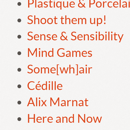
Plastique & Porcela
Shoot them up!
Sense & Sensibility
Mind Games
Some[wh]air
Cédille
Alix Marnat
Here and Now