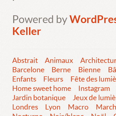
Powered by
WordPre
Keller
Abstrait
Animaux
Architectu
Barcelone
Berne
Bienne
Bâ
Enfants
Fleurs
Fête des lumi
Home sweet home
Instagram
Jardin botanique
Jeux de lumiè
Londres
Lyon
Macro
Marc