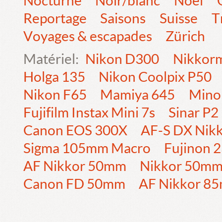
Nocturne
Noir/blanc
Noël
Reportage
Saisons
Suisse
T
Voyages & escapades
Zürich
Matériel:
Nikon D300
Nikkorm
Holga 135
Nikon Coolpix P50
Nikon F65
Mamiya 645
Mino
Fujifilm Instax Mini 7s
Sinar P2
Canon EOS 300X
AF-S DX Nik
Sigma 105mm Macro
Fujinon
AF Nikkor 50mm
Nikkor 50m
Canon FD 50mm
AF Nikkor 8