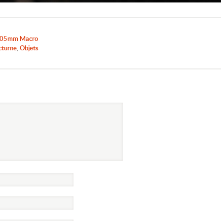
105mm Macro
cturne
,
Objets