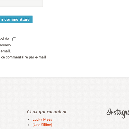
oi de
ouveaux
 email.
à ce commentaire par e-mail
Ceux qui racontent
Lucky Mess
(Une Silfine)