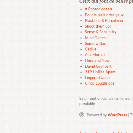
Ceux qui font de belles p
♥ Photodiodes ♥
Pour le plaisir des yeux
Plastique & Porcelaine
Shoot them up!
Sense & Sensibility
Mind Games
Some[wh]air
Cédille
Alix Marnat
Here and Now
David Grimbert
3191 Miles Apart
Lingered Upon
Cindy Loughridge
Sauf mention contraire, l'ensem
préalable.
Powered by
WordPress
| 