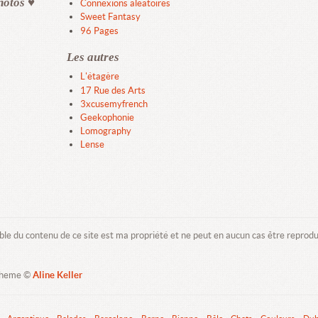
hotos ♥
Connexions aléatoires
Sweet Fantasy
96 Pages
Les autres
L'étagère
17 Rue des Arts
3xcusemyfrench
Geekophonie
Lomography
Lense
ble du contenu de ce site est ma propriété et ne peut en aucun cas être reprod
Theme ©
Aline Keller