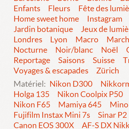
Enfants
Fleurs
Fête des lumi
Home sweet home
Instagram
Jardin botanique
Jeux de lumiè
Londres
Lyon
Macro
Marc
Nocturne
Noir/blanc
Noël
Reportage
Saisons
Suisse
T
Voyages & escapades
Zürich
Matériel:
Nikon D300
Nikkorm
Holga 135
Nikon Coolpix P50
Nikon F65
Mamiya 645
Mino
Fujifilm Instax Mini 7s
Sinar P2
Canon EOS 300X
AF-S DX Nik