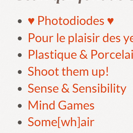
♥ Photodiodes ♥
Pour le plaisir des 
Plastique & Porcela
Shoot them up!
Sense & Sensibility
Mind Games
Some[wh]air