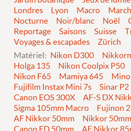
Londres
Lyon
Macro
Marc
Nocturne
Noir/blanc
Noël
Reportage
Saisons
Suisse
T
Voyages & escapades
Zürich
Matériel:
Nikon D300
Nikkorm
Holga 135
Nikon Coolpix P50
Nikon F65
Mamiya 645
Mino
Fujifilm Instax Mini 7s
Sinar P2
Canon EOS 300X
AF-S DX Nik
Sigma 105mm Macro
Fujinon
AF Nikkor 50mm
Nikkor 50m
Canon FD 50mm
AF Nikkor 8