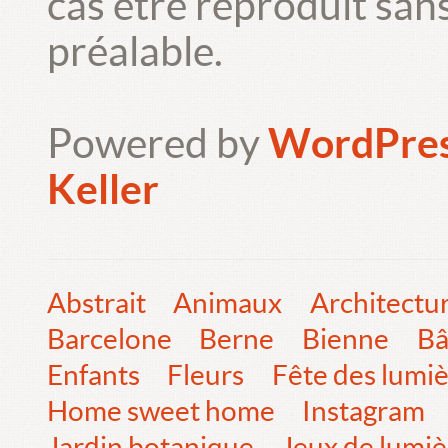
cas être reproduit san
préalable.
Powered by
WordPre
Keller
Abstrait
Animaux
Architectu
Barcelone
Berne
Bienne
Bâ
Enfants
Fleurs
Fête des lumi
Home sweet home
Instagram
Jardin botanique
Jeux de lumiè