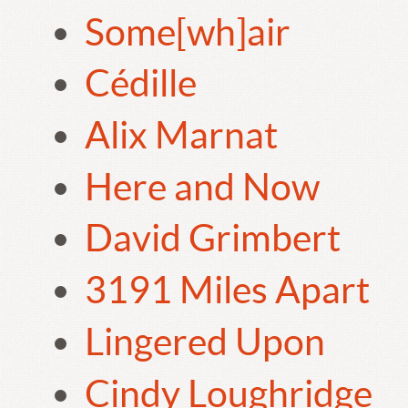
Some[wh]air
Cédille
Alix Marnat
Here and Now
David Grimbert
3191 Miles Apart
Lingered Upon
Cindy Loughridge