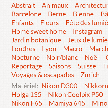
Abstrait
Animaux
Architectu
Barcelone
Berne
Bienne
Bâ
Enfants
Fleurs
Fête des lumi
Home sweet home
Instagram
Jardin botanique
Jeux de lumiè
Londres
Lyon
Macro
Marc
Nocturne
Noir/blanc
Noël
Reportage
Saisons
Suisse
T
Voyages & escapades
Zürich
Matériel:
Nikon D300
Nikkorm
Holga 135
Nikon Coolpix P50
Nikon F65
Mamiya 645
Mino