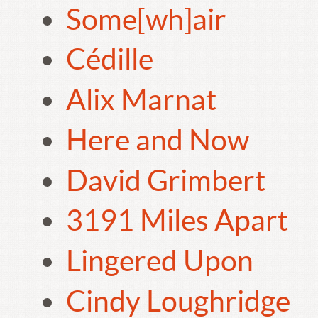
Some[wh]air
Cédille
Alix Marnat
Here and Now
David Grimbert
3191 Miles Apart
Lingered Upon
Cindy Loughridge